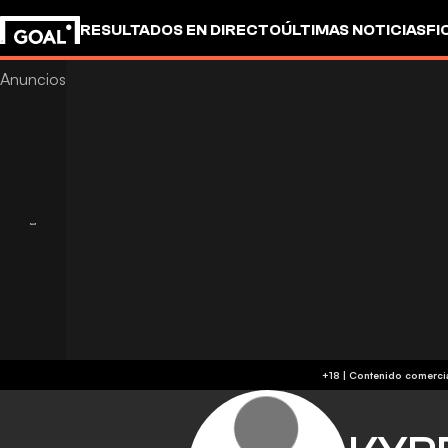
RESULTADOS EN DIRECTO
ÚLTIMAS NOTICIAS
FI
UEFA CHAMPIONS LEAGUE
CULTURA
GOALSTUD