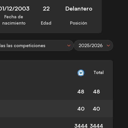
01/12/2003
22
Delantero
Fecha de
nacimiento
Edad
Posición
as las competiciones
2025/2026
Total
48
48
40
40
3444
3444