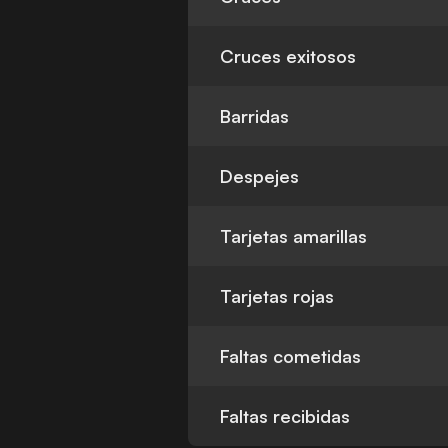
Cruces exitosos
Barridas
Despejes
Tarjetas amarillas
Tarjetas rojas
Faltas cometidas
Faltas recibidas