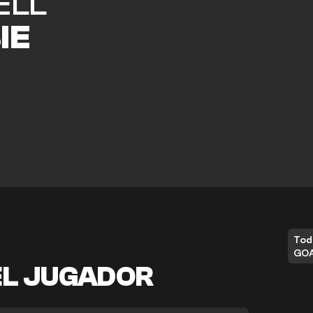
ELL
IE
Tod
GO
EL JUGADOR