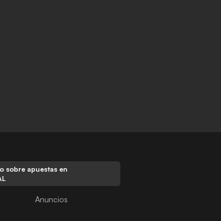
o sobre apuestas en
AL