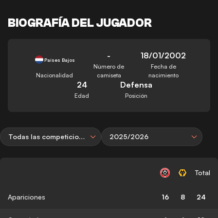
BIOGRAFÍA DEL JUGADOR
-
18/01/2002
Países Bajos
Número de
Fecha de
Nacionalidad
camiseta
nacimiento
24
Defensa
Edad
Posición
Todas las competiciones
2025/2026
Total
Apariciones
16
8
24