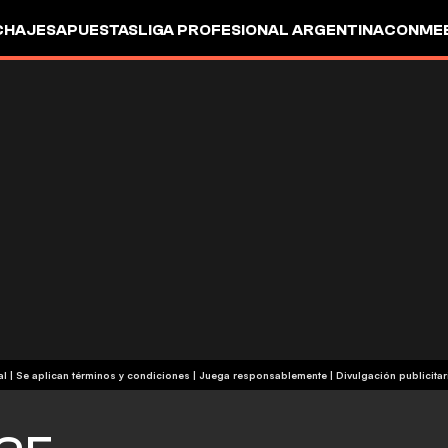
CHAJES
APUESTAS
LIGA PROFESIONAL ARGENTINA
CONMEB
IO
OTROS
+18 | Contenido comercial | Se aplican términos y condiciones | Juega responsablemente
|
Divulgación publicitar