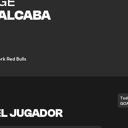
GE
ALCABA
rk Red Bulls
Tod
GO
EL JUGADOR