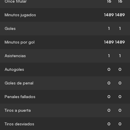
Once titular
16
16
Minutos jugados
1489
1489
Goles
1
1
Minutos por gol
1489
1489
Asistencias
1
1
Autogoles
0
0
Goles de penal
0
0
Penales fallados
0
0
Tiros a puerta
0
0
Tiros desviados
0
0