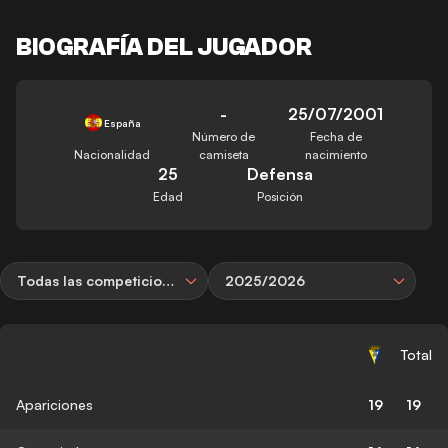
BIOGRAFÍA DEL JUGADOR
-
25/07/2001
España
Número de
Fecha de
Nacionalidad
camiseta
nacimiento
25
Defensa
Edad
Posición
Todas las competiciones
2025/2026
Total
Apariciones
19
19