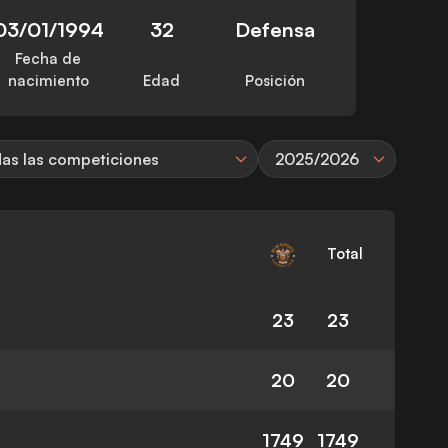
03/01/1994
32
Defensa
Fecha de
nacimiento
Edad
Posición
as las competiciones
2025/2026
Total
23
23
20
20
1749
1749