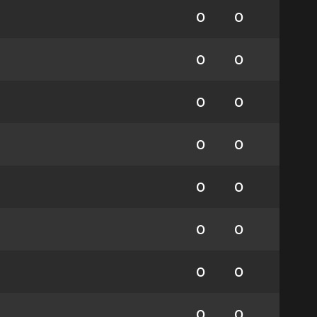
0
0
0
0
0
0
0
0
0
0
0
0
0
0
0
0