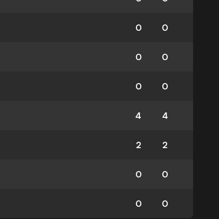
0
0
0
0
0
0
4
4
2
2
0
0
0
0