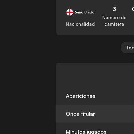
3
Reino Unido
Número de
Nacionalidad
camiseta
Tod
Apariciones
Once titular
Minutos jugados