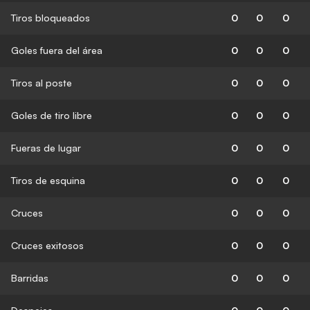
Tiros bloqueados
0
0
0
Goles fuera del área
0
0
0
Tiros al poste
0
0
0
Goles de tiro libre
0
0
0
Fueras de lugar
0
0
0
Tiros de esquina
0
0
0
Cruces
0
0
0
Cruces exitosos
0
0
0
Barridas
0
0
0