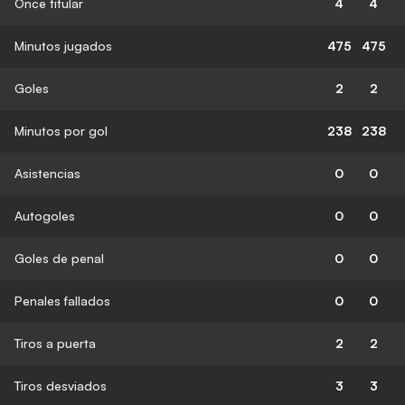
Once titular
4
4
Minutos jugados
475
475
Goles
2
2
Minutos por gol
238
238
Asistencias
0
0
Autogoles
0
0
Goles de penal
0
0
Penales fallados
0
0
Tiros a puerta
2
2
Tiros desviados
3
3