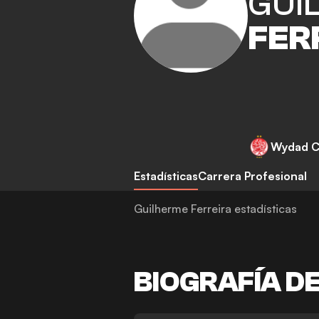
GUI
FER
Wydad C
Estadísticas
Carrera Profesional
Guilherme Ferreira estadísticas
BIOGRAFÍA D