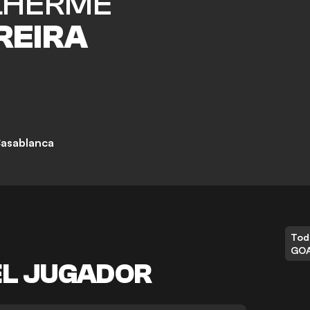
LHERME
REIRA
asablanca
Tod
GO
EL JUGADOR