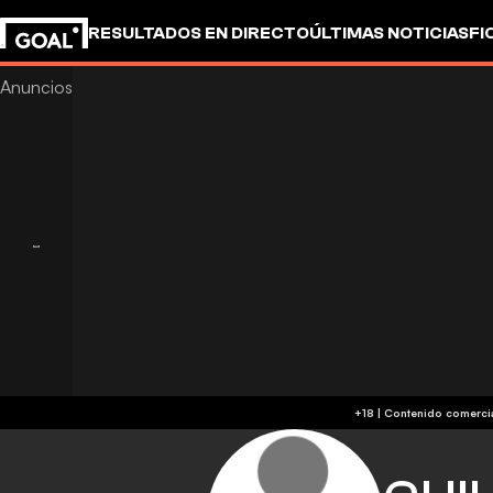
RESULTADOS EN DIRECTO
ÚLTIMAS NOTICIAS
FI
UEFA CHAMPIONS LEAGUE
CULTURA
GOALSTUD