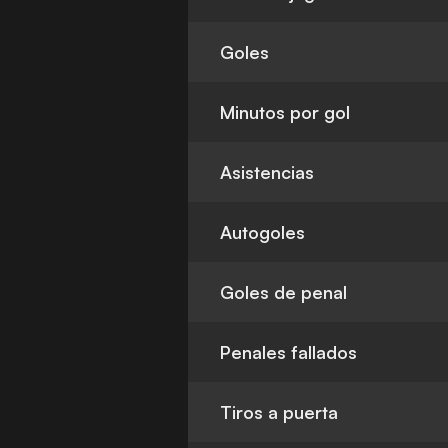
Goles
Minutos por gol
Asistencias
Autogoles
Goles de penal
Penales fallados
Tiros a puerta