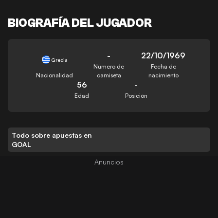
BIOGRAFÍA DEL JUGADOR
-
22/10/1969
Grecia
Número de
Fecha de
Nacionalidad
camiseta
nacimiento
56
-
Edad
Posición
Todo sobre apuestas en
GOAL