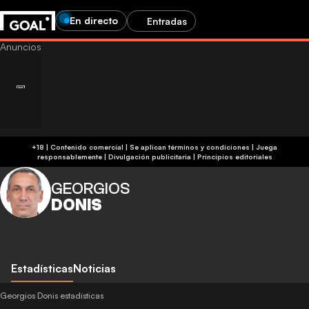
En directo
Entradas
+18 | Contenido comercial | Se aplican términos y condiciones | Juega
responsablemente
|
Divulgación publicitaria
|
Principios editoriales
GEORGIOS
DONIS
Estadísticas
Noticias
Georgios Donis estadísticas