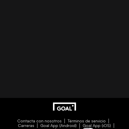
Contacta con nosotros
Términos de servicio
Carreras
Goal App (Android)
Goal App (iOS)