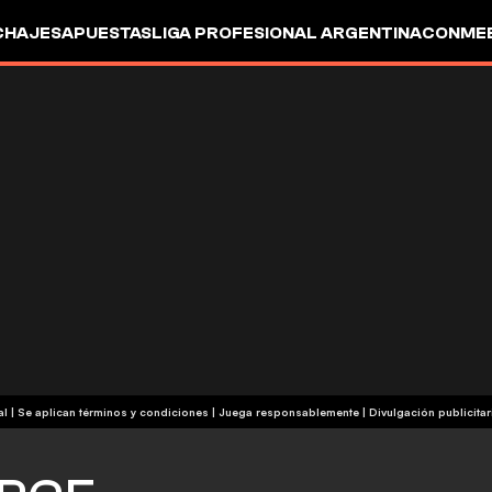
CHAJES
APUESTAS
LIGA PROFESIONAL ARGENTINA
CONMEB
IO
OTROS
+18 | Contenido comercial | Se aplican términos y condiciones | Juega responsablemente
|
Divulgación publicitar