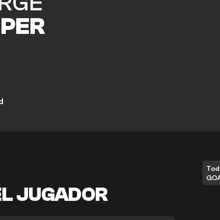
RGE
PER
d
Tod
GO
EL JUGADOR