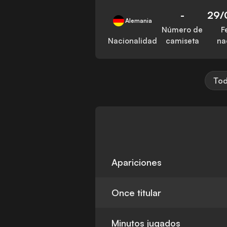
-
29/
Alemania
Número de
F
Nacionalidad
camiseta
na
Tod
Apariciones
Once titular
Minutos jugados