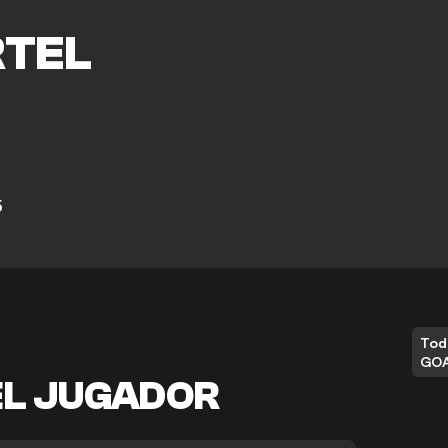
C
TEL
5
Tod
GO
EL JUGADOR