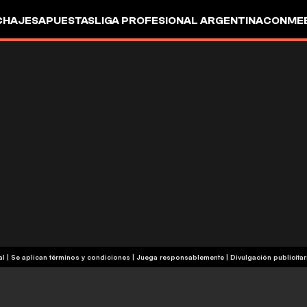
CHAJES
APUESTAS
LIGA PROFESIONAL ARGENTINA
CONMEB
IO
OTROS
+18 | Contenido comercial | Se aplican términos y condiciones | Juega responsablemente
|
Divulgación publicitar