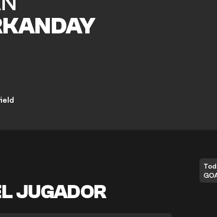
AN
KANDAY
ield
Tod
GO
EL JUGADOR