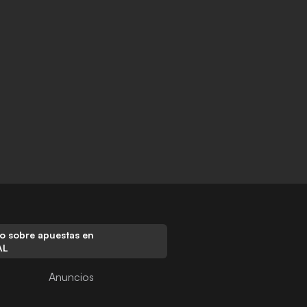
o sobre apuestas en
AL