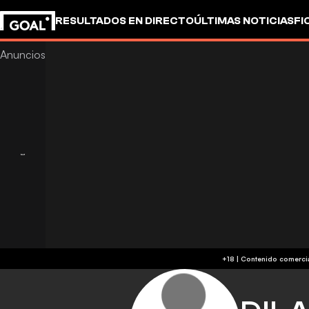
RESULTADOS EN DIRECTO
ÚLTIMAS NOTICIAS
FI
UEFA CHAMPIONS LEAGUE
CULTURA
GOALSTUD