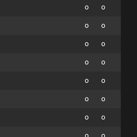
0
0
0
0
0
0
0
0
0
0
0
0
0
0
0
0