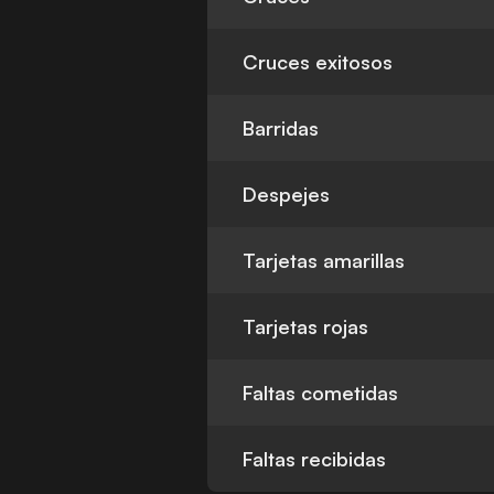
Cruces exitosos
Barridas
Despejes
Tarjetas amarillas
Tarjetas rojas
Faltas cometidas
Faltas recibidas