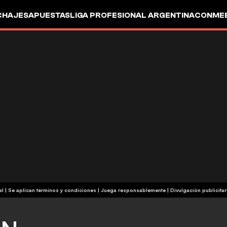
CHAJES
APUESTAS
LIGA PROFESIONAL ARGENTINA
CONMEB
IO
OTROS
+18 | Contenido comercial | Se aplican términos y condiciones | Juega responsablemente
|
Divulgación publicitar