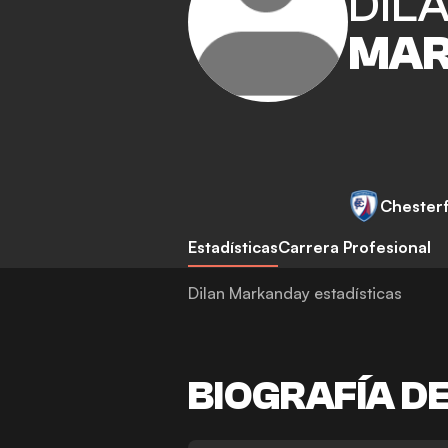
DIL
MAR
Chesterf
Estadísticas
Carrera Profesional
Dilan Markanday estadísticas
BIOGRAFÍA D