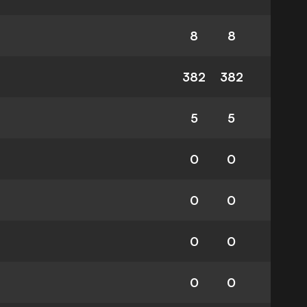
8
8
382
382
5
5
0
0
0
0
0
0
0
0