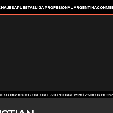
CHAJES
APUESTAS
LIGA PROFESIONAL ARGENTINA
CONMEB
IO
OTROS
+18 | Contenido comercial | Se aplican términos y condiciones | Juega responsablemente
|
Divulgación publicitar