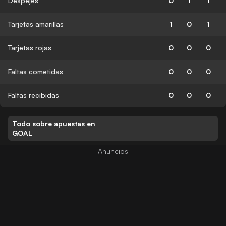
Despejes
0
1
1
Tarjetas amarillas
1
0
1
Tarjetas rojas
0
0
0
Faltas cometidas
0
0
0
Faltas recibidas
0
0
0
Todo sobre apuestas en
GOAL