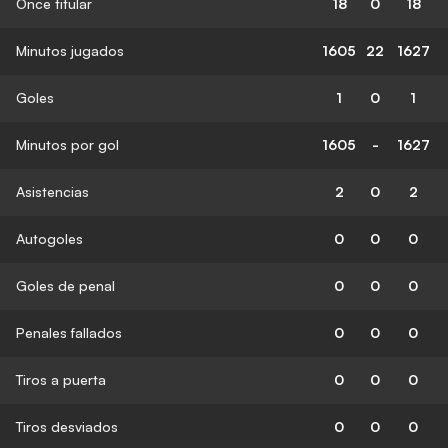
Once titular
18
0
18
Minutos jugados
1605
22
1627
Goles
1
0
1
Minutos por gol
1605
-
1627
Asistencias
2
0
2
Autogoles
0
0
0
Goles de penal
0
0
0
Penales fallados
0
0
0
Tiros a puerta
0
0
0
Tiros desviados
0
0
0