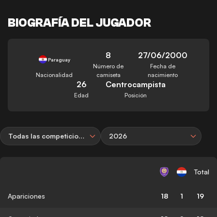
BIOGRAFÍA DEL JUGADOR
8
27/06/2000
Paraguay
Número de
Fecha de
Nacionalidad
camiseta
nacimiento
26
Centrocampista
Edad
Posición
Todas las competiciones
2026
Total
Apariciones
18
1
19