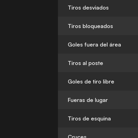
Tiros desviados
Tiros bloqueados
Goles fuera del área
Tiros al poste
Goles de tiro libre
Fueras de lugar
Tiros de esquina
Cruces