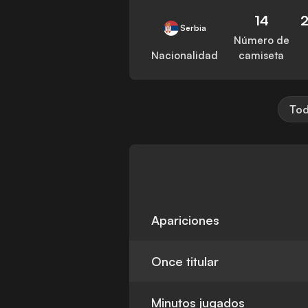
14
Serbia
Número de
Nacionalidad
camiseta
Tod
Apariciones
Once titular
Minutos jugados