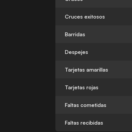
Cruces exitosos
Barridas
Despejes
Tarjetas amarillas
Tarjetas rojas
Faltas cometidas
Faltas recibidas