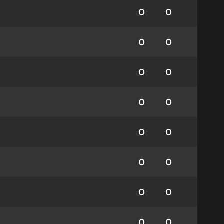
0
0
0
0
0
0
0
0
0
0
0
0
0
0
0
0