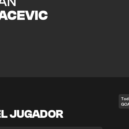
AN
ACEVIC
Tod
GO
EL JUGADOR