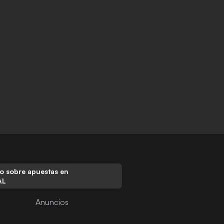
o sobre apuestas en
AL