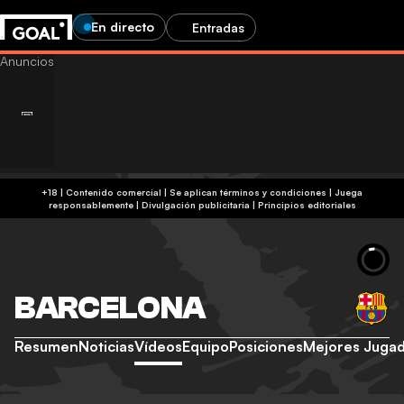
En directo
Entradas
+18 | Contenido comercial | Se aplican términos y condiciones | Juega
responsablemente
|
Divulgación publicitaria
|
Principios editoriales
BARCELONA
Resumen
Noticias
Vídeos
Equipo
Posiciones
Mejores Juga