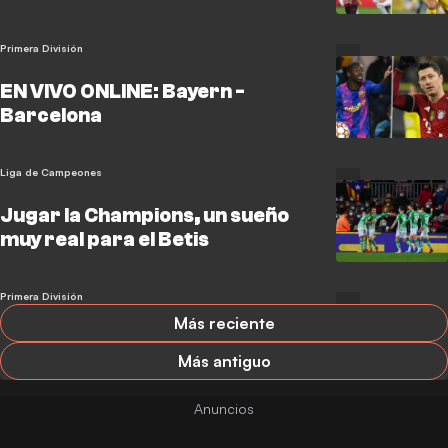
Primera División
EN VIVO ONLINE: Bayern -
Barcelona
Liga de Campeones
Jugar la Champions, un sueño
muy real para el Betis
Primera División
Más reciente
Más antiguo