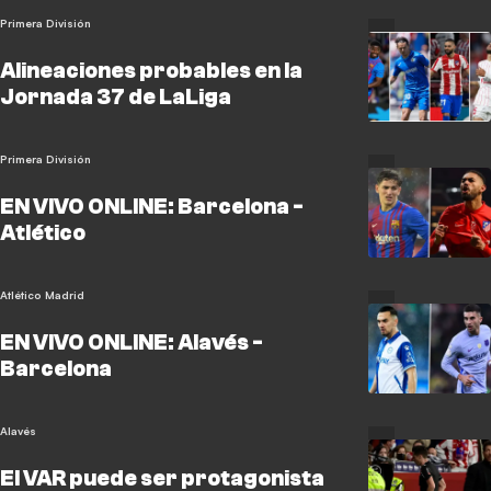
Primera División
Alineaciones probables en la
Jornada 37 de LaLiga
Primera División
EN VIVO ONLINE: Barcelona -
Atlético
Atlético Madrid
EN VIVO ONLINE: Alavés -
Barcelona
Alavés
El VAR puede ser protagonista