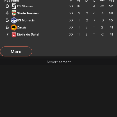
Pos
Team
P
W
D
L
+/-
PTS
3
CS Sfaxien
30
18
8
4
30
62
4
Stade Tunisien
30
12
12
6
14
48
5
US Monastir
30
11
12
7
10
45
6
Zarzis
30
11
8
11
2
41
7
Etoile du Sahel
30
11
8
11
-2
41
More