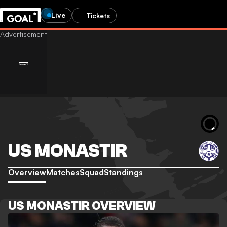
Live
Tickets
US MONASTIR
Overview
Matches
Squad
Standings
US MONASTIR OVERVIEW