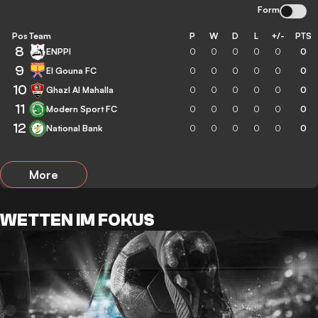
Form
Pos
Team
P
W
D
L
+/-
PTS
8
ENPPI
0
0
0
0
0
0
9
El Gouna FC
0
0
0
0
0
0
10
Ghazl Al Mahalla
0
0
0
0
0
0
11
Modern Sport FC
0
0
0
0
0
0
12
National Bank
0
0
0
0
0
0
More
WETTEN IM FOKUS