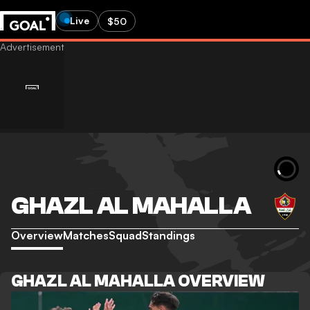
Live
$50
GHAZL AL MAHALLA
Overview
Matches
Squad
Standings
GHAZL AL MAHALLA OVERVIEW