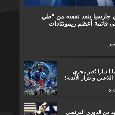
 جارسيا ينقذ نفسه من "طي
إلى قائمة أعظم ريمونتادات
بهر!
نا ديارا يُغير مجرى
للاعبين وابتزاز الأندية!
يد من الدوري الفرنسي