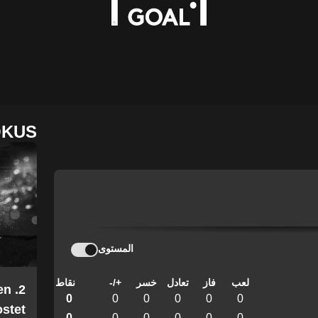
OKUS
المستوى
لعب
فاز
تعادل
خسر
+/-
نقاط
en
0
0
0
0
0
0
stet
0
0
0
0
0
0