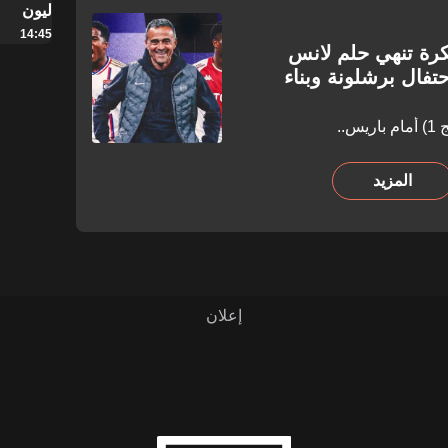
ليون
14:45
كرة تنهي حلم لانس
فال برشلونة وبناء
..
المزيد