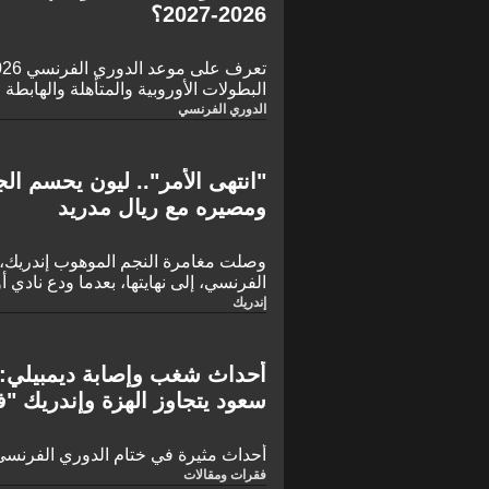
2026-2027؟
البطولات الأوروبية والمتأهلة والهابطة
الدوري الفرنسي
"انتهى الأمر".. ليون يحسم ا
ومصيره مع ريال مدريد
وصلت مغامرة النجم الموهوب إندريك، 
الفرنسي، إلى نهايتها، بعدما ودع نادي أ
وعلى الرغم من المستويات المذهلة الت
إندريك
الفرنسية تطالب بالمزيد، إلا أن لاعب 
للعودة إلى ملعب "سانتياجو برنابيو" ل
لما أكده رئيس قسم التعاقدات في النا
أحداث شغب وإصابة ديمبيلي: 
سعود يتجاوز الهزة وإندريك 
فاتي!
أحداث مثيرة في ختام الدوري الفرنسي
فقرات ومقالات