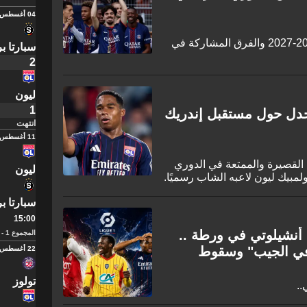
04 أغسطس
تعرف على موعد الدوري الفرنسي 2026-2027 والفرق المشاركة في
سبارتا بر
2
ليون
1
لجدل حول مستقبل إندريك
انتهت
11 أغسطس
القصيرة والممتعة في الدوري
ليون
ولمبيك ليون لاعبه الشاب رسميًا.
ي قدمها وجعلت الجماهير
سبارتا بر
ريال مدريد المعار في طريقه
بدء فصل جديد في مسيرته، وفقًا
15:00
دي الفرنسي مطلع الأسبوع.
أنشيلوتي في ورطة ..
المجموع 1 - 2
"في الجيب" وسقوط
22 أغسطس
تولوز
..