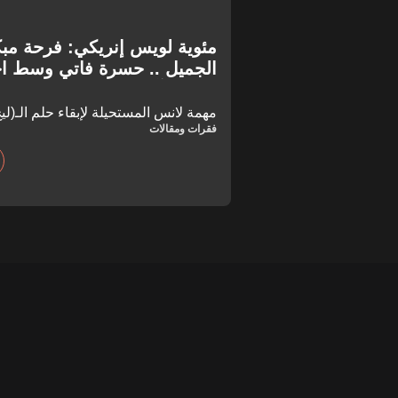
مئوية لويس إنريكي: فرحة مب
الجميل .. حسرة فاتي وسط احت
إندريك آيل للسقوط!
مهمة لانس المستحيلة لإبقاء حلم الـ(ليج 1) أمام باريس
فقرات ومقالات