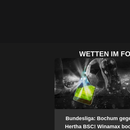
WETTEN IM F
2. Bundesliga: Bochum geg
Hertha BSC! Winamax boo