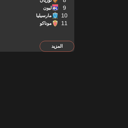
8
لوريان
9
ليون
10
مارسيليا
11
موناكو
المزيد