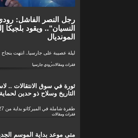
رجل النصر الفاشل: رودي
النسيان".. ويقود بلجيكا 
المونديال
ليلة عصيبة على جارسيا.. انتهت بنجاح م
فقرات ومقالات
رودي جارسيا
ثورة في سوق الانتقالات .. لاسا
التاريخ وسلاح ذو حدين لحماية ا
طفرة شاملة في الميركاتو بداية من 2027
فقرات ومقالات
متى موعد بداية الموسم الجد