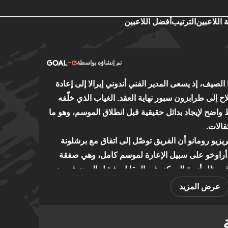
 اللاعبين
الترتيب
أفضل اللاعبين
تم إنشاؤه بواسطة
لصيف، إذ يسعى المدير الفني أندوني إيرالا إلى إعادة
 إلى طرابزون سبور نهاية العقد. الغياب الذي خلّفه
اضح لإيجاد بدائل حقيقية قبل انطلاق الموسم، وهو ما
قالات.
زيو رومانو أن الفريق توصّل إلى اتفاق مع برشلونة
لد أراوخو على سبيل الإعارة لموسم كامل، وهي صفقة
توى في ظل أزمة المركز. في المقابل، فشل الريدز في ضم
 مدريد على حساب أنفيلد.
عرض المزيد
مع باريس سان جيرمان بشأن برادلي بارسولا، غير أن
بالغ 145 مليون جنيه استرليني يُقلق المراقبين، فيما يرصد الفريق أيضاً
لفرنسي بديلاً أقل كلفة. ويبقى مستقبل كودي غاكبو