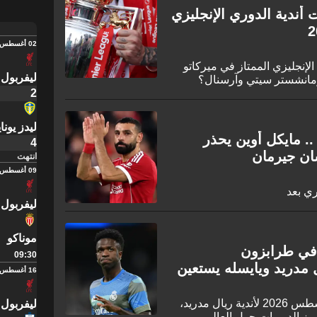
 أندية الدوري الإنجليزي
02 أغسطس
إنجليزي الممتاز في ميركاتو
ليفربول
2
ليدز يوناي
.. مايكل أوين يحذر
4
ان جيرمان
انتهت
09 أغسطس
ي بعد
ليفربول
موناكو
ا في طرابزون
09:30
دريد ويايسله يستعين
16 أغسطس
تعرف على أخبار الانتقالات اليوم 5 أغسطس 2026 لأندية ريال مدريد،
ليفربول
برز الدوريات حول العالم.