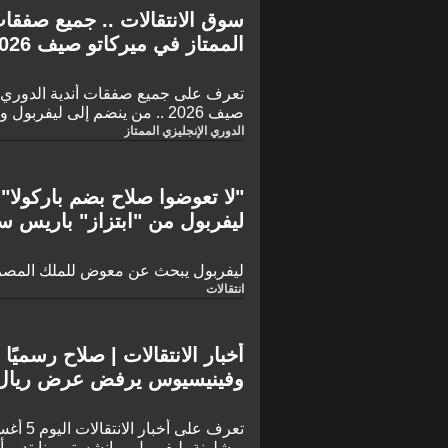
سوق الانتقالات .. جميع صفقات
الممتاز في ميركاتو صيف 2026
تعرف على جميع صفقات أندية الدوري ال
صيف 2026 .. من ينضم إلى ليفربول ومانشستر سيتي وآرسنال؟
الدوري الإنجليزي الممتاز
"لا تعوضوا صلاح بضم باركولا" 
ليفربول من "ابتزاز" باريس س
ليفربول يبحث عن معوض للملك المصر
انتقالات
أخبار الانتقالات | صلاح رسميً
وفينيسيوس يرفض عرض ريال م
بنجم الجزائر
برشلونة، ليفربول، مانشستر يونايتد، وأ