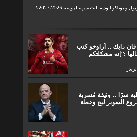
تعرف على القنوات الناقلة لمباراة ليفربول وموناكو الودية التحضيرية لموسم 2026-2027؟
فان دايك .. أراوخو كتب
الها :"إنه مشكلتكم
ريدز
ه سرًا .. وثيقة مُسربة
روع السوبر ليج وخطة