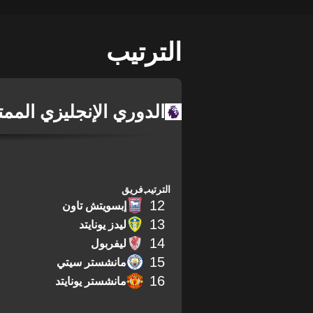
الترتيب
الدوري الإنجليزي الممت
الترتيب
فريق
12
إبسويتش تاون
13
ليدز يونايتد
14
ليفربول
15
مانشستر سيتي
16
مانشستر يونايتد