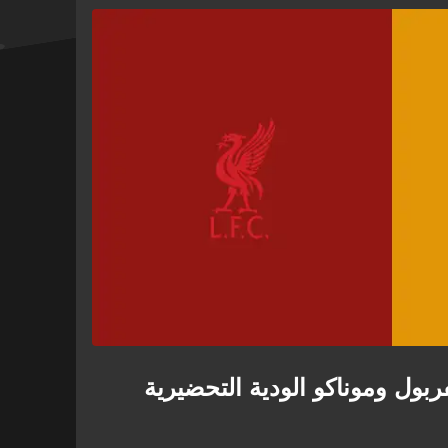
.
اف العلني بين سوبوسلاي وكيرتس جونز خلال الجولة
ة. أما على أرض الملعب، فخسر الفريق أمام ليدز
ية، ويستعد الآن لمواجهة موناكو في وديّة جديدة قبيل انطلاق
يفربول وموناكو الودية التحضيرية