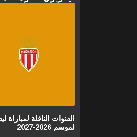
ضبابياً وسط تكهنات بانتقاله إلى توتنهام
داخلياً، تراجع الجدل الذي أثاره الخل
التحضيرية بعد تصريحات المجري المهدئ
يونايتد 4-2 في آخر مبارياته الود
الموسم الرسمي.
القنوات الناقلة لمباراة ل
لموسم 2026-2027