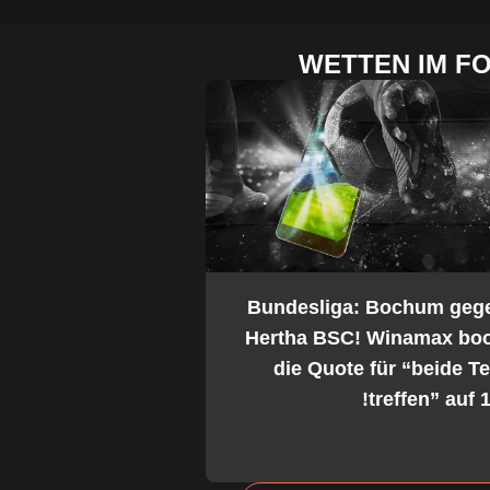
WETTEN IM F
2. Bundesliga: Bochum geg
Hertha BSC! Winamax boo
die Quote für “beide 
treffen” auf 1