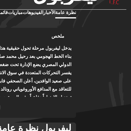
نظرة عامة
الأخبار
الفيديوهات
مباريات
قائمة
ملخص
يدخل ليفربول مرحلة تحول حقيقية هذا ا
بناء الخط الهجومي بعد رحيل محمد صلاح
الدولي المصري يضع الإدارة تحت ضغط و
يفسر التحركات المتعددة في سوق الانت
على صعيد الوافدين، أعلن الصحفي فابري
للتعاقد مع المدافع الأوروغوياني رونا
تمنح إيرالا خياراً دفاعياً رفيع المس
المراهق يان ديومانديه الذي اختار ريال
هجومياً، تشير التقارير إلى مفاوضات 
السعر المطلوب ال
ليفربول نظرة عامة
الموهبة إبراهيم مباي من نفس النادي ا