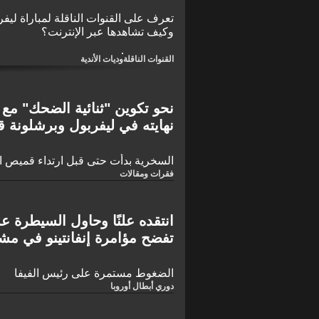
وكيف تشاهدها عبر الإنترنت؟
القنوات الناقلة
وديات الأندية
نحو تكوين "ثنائية الضحك" مع 
نهايته في ليفربول وبرشلونة ق
الآن"!
السخرية بدأت حتى قبل ارتداء قميص ال
فقرات ومقالات
انتقده علنًا وحاول السيطرة علي
تفضح مؤامرة إنفانتينو في مش
ضمه للفيفا
الضغوط مستمرة على رئيس الفيفا
دوري أبطال أوروبا