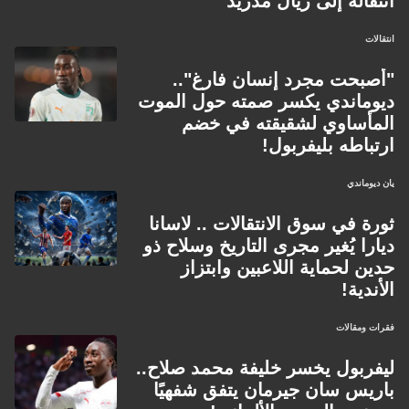
انتقاله إلى ريال مدريد
انتقالات
"أصبحت مجرد إنسان فارغ"..
ديوماندي يكسر صمته حول الموت
المأساوي لشقيقته في خضم
ارتباطه بليفربول!
يان ديوماندي
ثورة في سوق الانتقالات .. لاسانا
ديارا يُغير مجرى التاريخ وسلاح ذو
حدين لحماية اللاعبين وابتزاز
الأندية!
فقرات ومقالات
ليفربول يخسر خليفة محمد صلاح..
باريس سان جيرمان يتفق شفهيًا