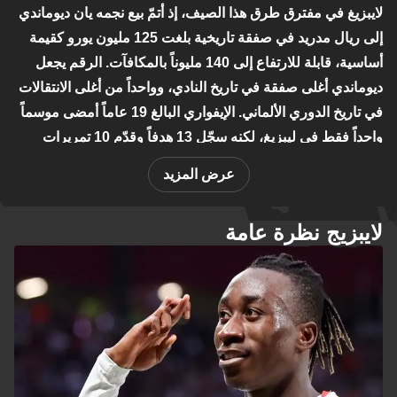
لايبزيغ في مفترق طرق هذا الصيف، إذ أتمّ بيع نجمه يان ديوماندي
إلى ريال مدريد في صفقة تاريخية بلغت 125 مليون يورو كقيمة
أساسية، قابلة للارتفاع إلى 140 مليوناً بالمكافآت. الرقم يجعل
ديوماندي أغلى صفقة في تاريخ النادي، وواحداً من أغلى الانتقالات
في تاريخ الدوري الألماني. الإيفواري البالغ 19 عاماً أمضى موسماً
واحداً فقط في ليبزيغ، لكنه سجّل 13 هدفاً وقدّم 10 تمريرات
حاسمة في 36 مباراة رسمية، ليُتوَّج بجائزة أفضل لاعب مبتدئ
عرض المزيد
في البوندسليغا.
التحدي الأكبر الآن هو ما يمكن أن يتبع هذا الرحيل. تقارير الغازيتا
لايبزيج نظرة عامة
ديلو سبورت تشير إلى أن روما على استعداد لدفع 60 مليون يورو
للحصول على الجناح النرويجي أنتونيو نوسا، الذي أبدى موافقة
مبدئية على الانتقال. خسارة لاعبَي الجناح الرئيسيَّين في وقت
واحد ستُلقي بظلالها الثقيلة على المدرب الجديد مارتن
ديميكيليس، الذي تولّى المنصب خلفاً لأولي فيرنر.
في المقابل، يسعى النادي إلى تعزيز صفوفه. فيسنيك أسلاني من
هوفنهايم بات قريباً من الانضمام بعد تفعيل بند الإفراج البالغ 30