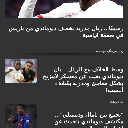
مليون يورو، فيما تتقدم محادثات التعاقد مع ناديم أميري من
ماينتس. غير أن إتمام هذه الصفقات مرهون بإخراج لاعبين من
الكادر أولاً، في ظل ضخامة التشكيلة الحالية.
رسميًا .. ريال مدريد يخطف ديوماندي من باريس
لايبزيغ يستعد لمواجهة ليدز يونايتد في مباراة ودية قبل انطلاق
في صفقة قياسية
الموسم، وسيدخل البوندسليغا الجديدة في ظل إدارة رياضية تحت
قيادة روجر شميدت الذي يخلف يورغن كلوب على رأس الجهاز
ريال مدريد
يان ديوماندي
الرياضي العالمي لريد بول.
وسط الخلاف مع الريال .. يان
ديوماندي يغيب عن معسكر لايبزيج
بشكل مفاجئ ومدربه يكشف
السبب!
يان ديوماندي
"يجمع بين يامال وديمبيلي" ..
مكتشف ديوماندي يتحدث عن