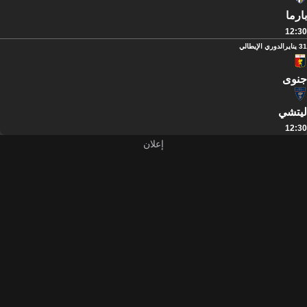
بارما
12:30
31 يناير
الدوري الإيطالي
جنوى
ليتشي
12:30