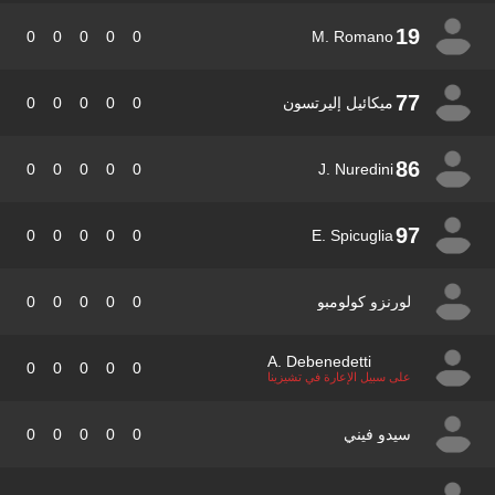
19
0
0
0
0
0
M. Romano
77
ميكائيل إليرتسون
0
0
0
0
0
86
0
0
0
0
0
J. Nuredini
97
0
0
0
0
0
E. Spicuglia
لورنزو كولومبو
0
0
0
0
0
A. Debenedetti
0
0
0
0
0
على سبيل الإعارة في تشيزينا
سيدو فيني
0
0
0
0
0