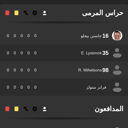
اس المرمى
16
جاستن بيجلو
0
0
0
0
0
35
0
0
0
0
0
E. Lysionok
98
0
0
0
0
0
R. Mihelsons
فرانز ستولز
0
0
0
0
0
مدافعون