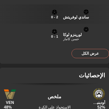
ساندي لوفريتش
0
-
2
لورينزو لوكا
0
-
1
حسن كامار
عرض الكل
الإحصائيات
ملخص
أودينيزي
VEN
%
52
الاستحواذ على الكرة
%
48