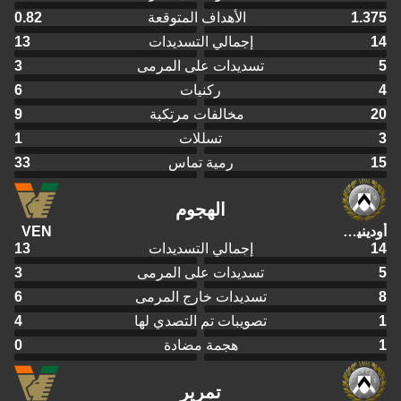
1.375
الأهداف المتوقعة
0.82
14
إجمالي التسديدات
13
5
تسديدات على المرمى
3
4
ركنيات
6
20
مخالفات مرتكبة
9
3
تسللات
1
15
رمية تماس
33
الهجوم
أودينيزي
VEN
14
إجمالي التسديدات
13
5
تسديدات على المرمى
3
8
تسديدات خارج المرمى
6
1
تصويبات تم التصدي لها
4
1
هجمة مضادة
0
تمرير