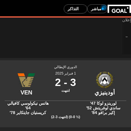
مباشر
التذاكر
الدوري الإيطالي
1 فبراير 2025
2
-
3
انتهت
لورينزو لوكا
47'
هانس نيكولوسي كافيالي
ساندي لوفريتش
52'
64'
إكير برافو
84'
كريستيان جايتكاير
78'
(½ 0-0)
(انتهت 3-2)