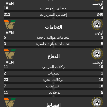
أودينيزي
VEN
14
إجمالي العرضيات
10
340
إجمالي التمريرات
311
التحامات
أودينيزي
VEN
3
التحامات هوائية ناجحة
5
5
التحامات هوائية خاسرة
3
الدفاع
أودينيزي
VEN
10
ركلات المرمى
11
1
تصديات
2
10
الركلات الحرة
23
18
تشتيتات
7
5
تدخلات
11
انضباط