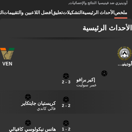
أودينيزي ضد فينيسيا
النتائج والإحصائيات
,
ملخص
الأحداث الرئيسية
التشكيلات
تعليق
أفضل اللاعبين والتقييمات
ال
الأحداث الرئيسية
أودينيزي
VEN
إكير برافو
2
-
3
عمر سوليت
كريستيان جايتكاير
2
-
2
فالي كاندي
هانس نيكولوسي كافيالي
1
-
2