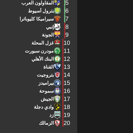
5
المقاولون العرب
6
بترول أسيوط
7
سيراميكا كليوباترا
8
إنبي
9
الجونة
10
غزل المحلة
11
مودرن سبورت
12
البنك الأهلي
13
القناة
14
بتروجيت
15
بيراميدز
16
سموحة
17
الجيش
18
وادي دجلة
19
زد
20
الزمالك