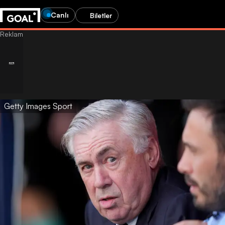
Canlı
Biletler
Getty Images Sport