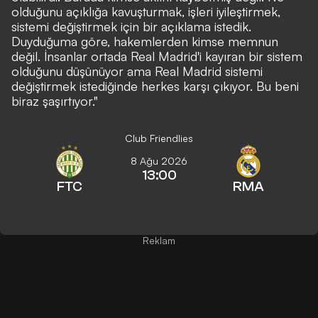
olduğunu açıklığa kavuşturmak, işleri iyileştirmek,
sistemi değiştirmek için bir açıklama istedik.
Duyduğuma göre, hakemlerden kimse memnun
değil. İnsanlar ortada Real Madrid'i kayıran bir sistem
olduğunu düşünüyor ama Real Madrid sistemi
değiştirmek istediğinde herkes karşı çıkıyor. Bu beni
biraz şaşırtıyor."
Club Friendlies
8 Ağu 2026
13:00
FTC
RMA
Reklam