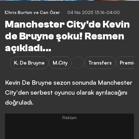
Chris Burton
ve
Can Özer
04 Nis 2025 13:16-04:00
Manchester City'de Kevin
de Bruyne şoku! Resmen
açıkladı...
K. De Bruyne
M.City
Transfers
Premier
Kevin De Bruyne sezon sonunda Manchester
City'den serbest oyuncu olarak ayrılacağını
doğruladı.