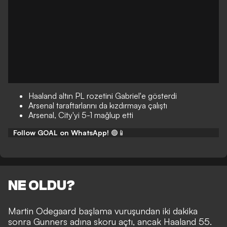
Haaland altın PL rozetini Gabriel'e gösterdi
Arsenal taraftarlarını da kızdırmaya çalıştı
Arsenal, City'yi 5-1 mağlup etti
Follow GOAL on WhatsApp!
🟢📱
NE OLDU?
Martin Odegaard başlama vuruşundan iki dakika
sonra Gunners adına skoru açtı, ancak Haaland 55.