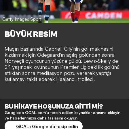
Getty Images Sport
BÜYÜK RESİM
Maçın başlarında Gabriel, City'nin gol makinesini
kızdırmak için Odegaard'ın açılış golünden sonra
Norveçli oyuncunun yüzüne güldü. Lewis-Skelly de
24 yaşındaki oyuncunun Premier Lig'deki ilk golünü
attıktan sonra meditasyon pozu vererek yaptığı
kutlamayı taklit ederek Haaland'ı trolledi.
BU HİKAYE HOŞUNUZA GİTTİ Mİ?
Google’da GOAL.com’u tercih edilen kaynaklar arasına ekleyin
ve haberlerimizin daha fazlasını okuyun
GOAL'ı Google'da takip edin