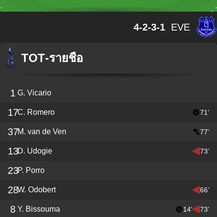
4-2-3-1
EVE
TOT
-
รายชื่อ
1
G. Vicario
17
C. Romero
71’
37
M. van de Ven
77’
13
D. Udogie
73’
23
P. Porro
28
W. Odobert
66’
8
Y. Bissouma
14’
73’