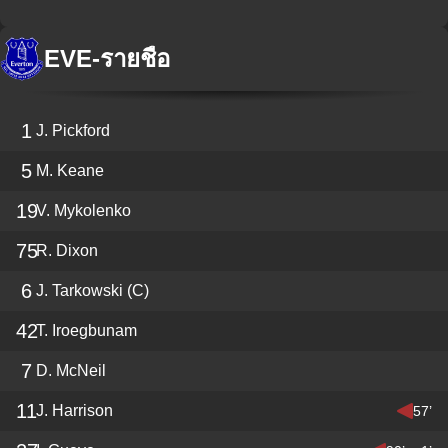
EVE
-
รายชื่อ
1
J. Pickford
5
M. Keane
19
V. Mykolenko
75
R. Dixon
6
J. Tarkowski
(C)
42
T. Iroegbunam
7
D. McNeil
11
J. Harrison
57’