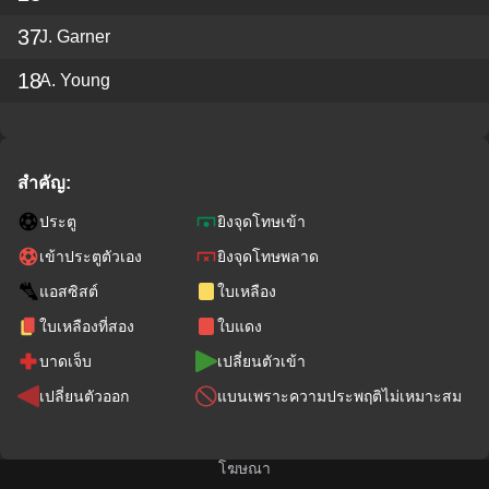
37
J. Garner
18
A. Young
สำคัญ:
ประตู
ยิงจุดโทษเข้า
เข้าประตูตัวเอง
ยิงจุดโทษพลาด
แอสซิสต์
ใบเหลือง
ใบเหลืองที่สอง
ใบแดง
บาดเจ็บ
เปลี่ยนตัวเข้า
เปลี่ยนตัวออก
แบนเพราะความประพฤติไม่เหมาะสม
โฆษณา