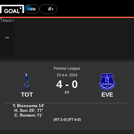
สด
ตั๋ว
Premier League
24 ส.ค. 2024
4
-
0
FT
Y. Bissouma
14'
H. Son
25'
,
77'
C. Romero
71'
(HT 2-0)
(FT 4-0)