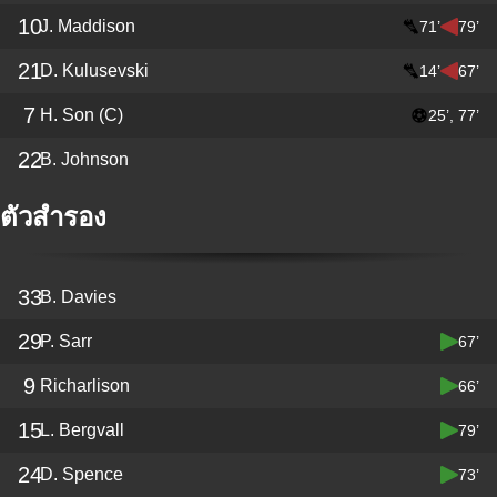
10
J. Maddison
71’
79’
21
D. Kulusevski
14’
67’
7
H. Son
(C)
25’, 77’
22
B. Johnson
ตัวสำรอง
33
B. Davies
29
P. Sarr
67’
9
Richarlison
66’
15
L. Bergvall
79’
24
D. Spence
73’