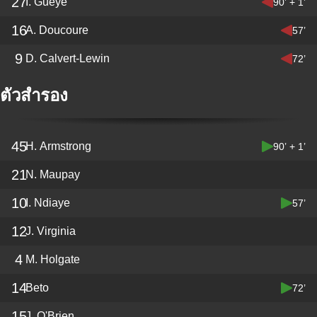
27
I. Gueye
90’ + 1’
16
A. Doucoure
57’
9
D. Calvert-Lewin
72’
ตัวสำรอง
45
H. Armstrong
90’ + 1’
21
N. Maupay
10
I. Ndiaye
57’
12
J. Virginia
4
M. Holgate
14
Beto
72’
15
J. O'Brien