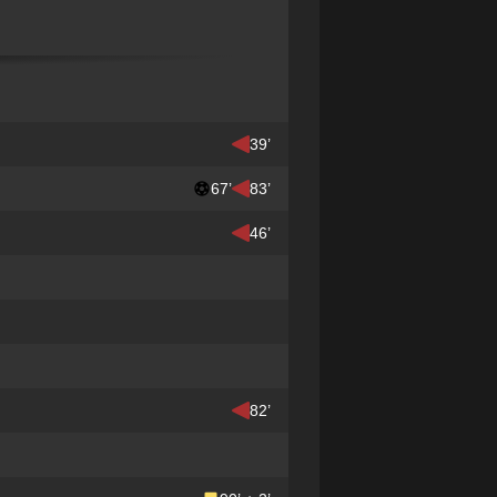
39’
67’
83’
46’
82’