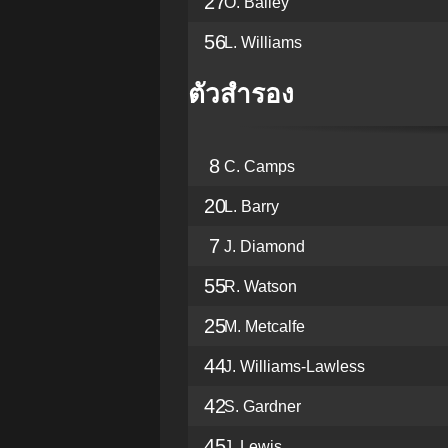
27
O. Bailey
56
L. Williams
ตัวสำรอง
8
C. Camps
20
L. Barry
7
J. Diamond
55
R. Watson
25
M. Metcalfe
44
J. Williams-Lawless
42
S. Gardner
45
J. Lewis