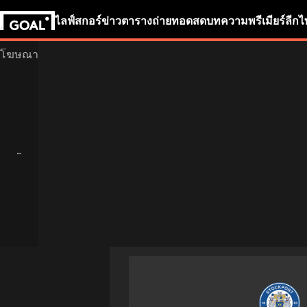
ไลฟ์สกอร์
ข่าว
ตารางถ่ายทอดสด
บทความ
พรีเมียร์ลีก
ไ