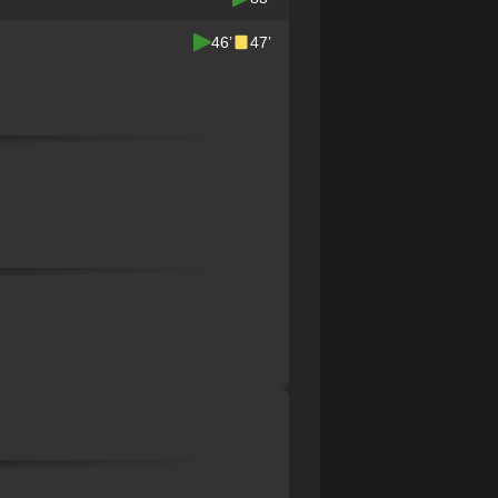
46’
47’