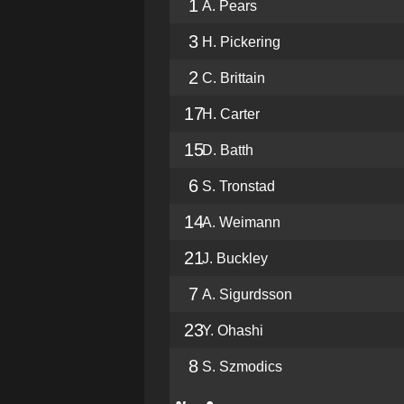
1
A. Pears
3
H. Pickering
2
C. Brittain
17
H. Carter
15
D. Batth
6
S. Tronstad
14
A. Weimann
21
J. Buckley
7
A. Sigurdsson
23
Y. Ohashi
8
S. Szmodics