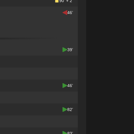
90’ + 2’
46’
39’
46’
82’
83’