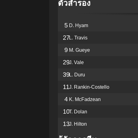
ตัวสำรอง
5
D. Hyam
27
L. Travis
9
M. Gueye
29
J. Vale
39
L. Duru
11
J. Rankin-Costello
4
K. McFadzean
10
T. Dolan
13
J. Hilton