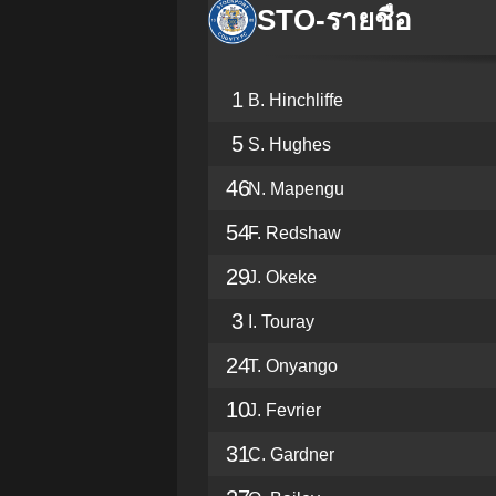
STO
-
รายชื่อ
1
B. Hinchliffe
5
S. Hughes
46
N. Mapengu
54
F. Redshaw
29
J. Okeke
3
I. Touray
24
T. Onyango
10
J. Fevrier
31
C. Gardner