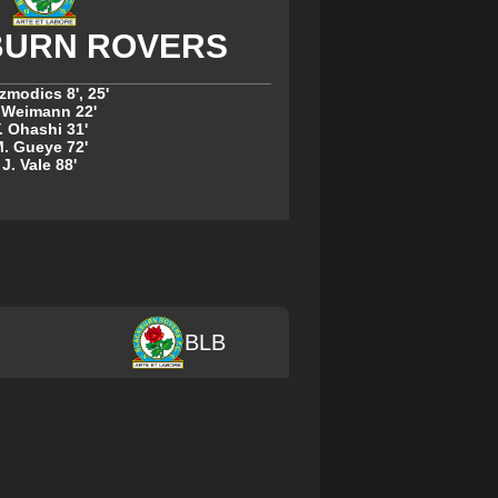
Szmodics
8'
,
25'
 Weimann
22'
. Ohashi
31'
. Gueye
72'
J. Vale
88'
BLB