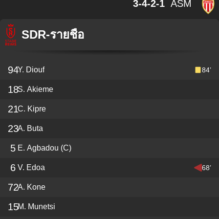
3-4-2-1
ASM
SDR
-
รายชื่อ
94
Y. Diouf
84’
18
S. Akieme
21
C. Kipre
23
A. Buta
5
E. Agbadou
(C)
6
V. Edoa
68’
72
A. Kone
15
M. Munetsi