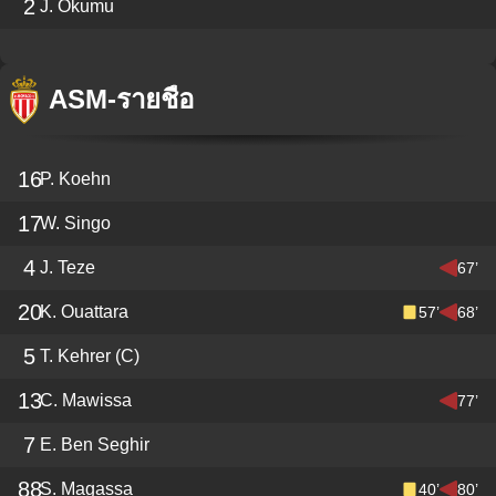
2
J. Okumu
ASM
-
รายชื่อ
16
P. Koehn
17
W. Singo
4
J. Teze
67’
20
K. Ouattara
57’
68’
5
T. Kehrer
(C)
13
C. Mawissa
77’
7
E. Ben Seghir
88
S. Magassa
40’
80’