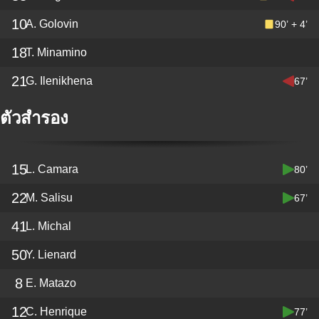
10
A. Golovin
90’ + 4’
18
T. Minamino
21
G. Ilenikhena
67’
ตัวสำรอง
15
L. Camara
80’
22
M. Salisu
67’
41
L. Michal
50
Y. Lienard
8
E. Matazo
12
C. Henrique
77’