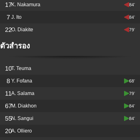
17
K. Nakamura
84’
7
J. Ito
84’
22
O. Diakite
79’
ตัวสำรอง
10
T. Teuma
8
Y. Fofana
68’
11
A. Salama
79’
67
M. Diakhon
84’
55
N. Sangui
84’
20
A. Olliero