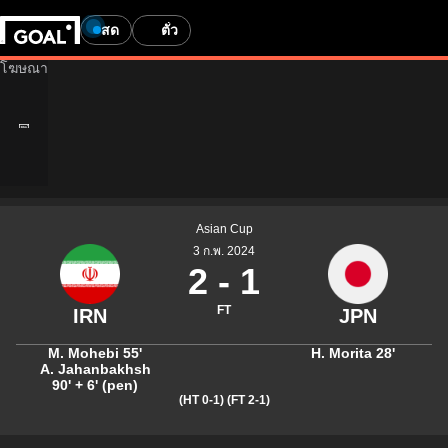
สด
ตั๋ว
Asian Cup
3 ก.พ. 2024
2
-
1
FT
M. Mohebi
55'
H. Morita
28'
A. Jahanbakhsh
90' + 6' (pen)
(HT 0-1)
(FT 2-1)