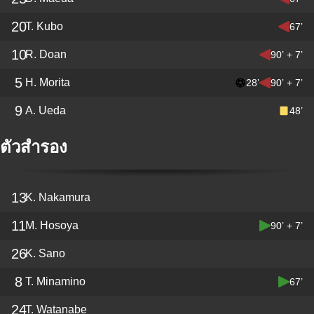
20
T. Kubo
67’
10
R. Doan
90’ + 7’
5
H. Morita
28’
90’ + 7’
9
A. Ueda
48’
ตัวสำรอง
13
K. Nakamura
11
M. Hosoya
90’ + 7’
26
K. Sano
8
T. Minamino
67’
24
T. Watanabe