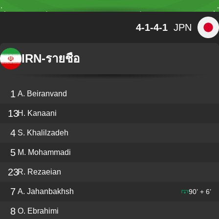
4-1-4-1
JPN
IRN
-
รายชื่อ
1
A. Beiranvand
13
H. Kanaani
4
S. Khalilzadeh
5
M. Mohammadi
23
R. Rezaeian
7
A. Jahanbakhsh
90’ + 6’
8
O. Ebrahimi