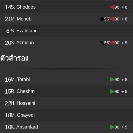
14
S. Ghoddos
90’ + 8’
21
M. Mohebi
55’
90’ + 8’
6
S. Ezatolahi
20
S. Azmoun
55’
90’ + 9’
ตัวสำรอง
16
M. Torabi
90’ + 8’
15
R. Cheshmi
90’ + 8’
22
H. Hosseini
18
M. Ghayedi
10
K. Ansarifard
90’ + 9’