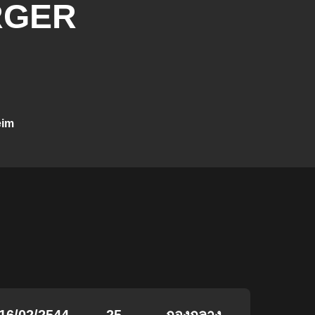
RGER
eim