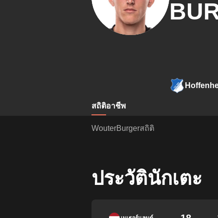
BU
Hoffenh
สถิติ
อาชีพ
WouterBurgerสถิติ
ประวัตินักเตะ