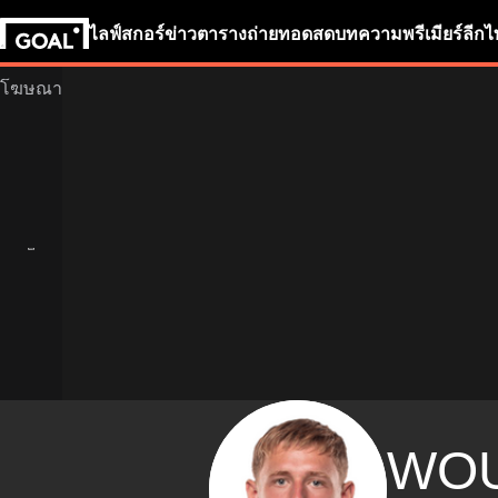
ไลฟ์สกอร์
ข่าว
ตารางถ่ายทอดสด
บทความ
พรีเมียร์ลีก
ไ
WO