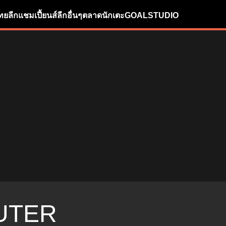
ทยลีก
แชมเปี้ยนส์ลีก
อื่นๆ
ตลาดนักเตะ
GOALSTUDIO
UTER