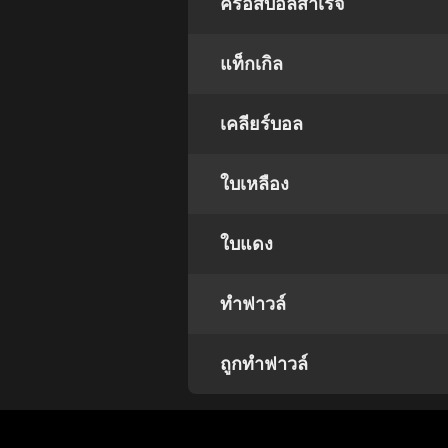
ครอสบอลสำเร็จ
แท็กเกิล
เคลียร์บอล
ใบเหลือง
ใบแดง
ทำฟาวล์
ถูกทำฟาวล์