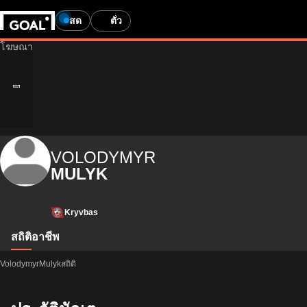
สด
ตั๋ว
VOLODYMYR
MULYK
Kryvbas
สถิติ
อาชีพ
VolodymyrMulykสถิติ