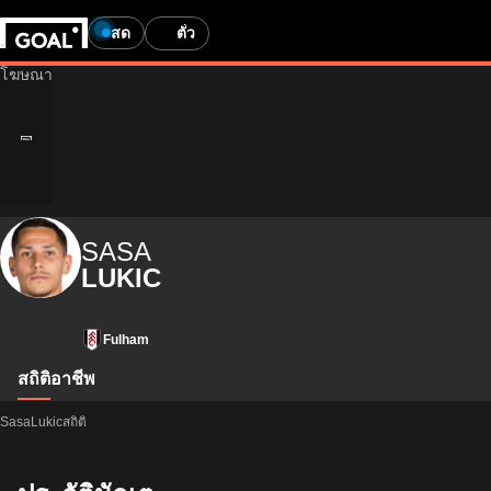
สด
ตั๋ว
SASA
LUKIC
Fulham
สถิติ
อาชีพ
SasaLukicสถิติ