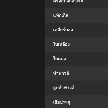
ครอสบอลสำเร็จ
แท็กเกิล
เคลียร์บอล
ใบเหลือง
ใบแดง
ทำฟาวล์
ถูกทำฟาวล์
เสียประตู