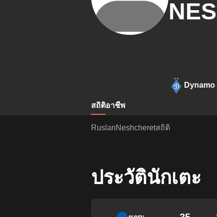
NES
Dynamo 
สถิติ
อาชีพ
RuslanNeshcheretสถิติ
ประวัตินักเตะ