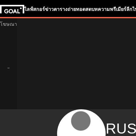
ไลฟ์สกอร์
ข่าว
ตารางถ่ายทอดสด
บทความ
พรีเมียร์ลีก
ไ
RUS