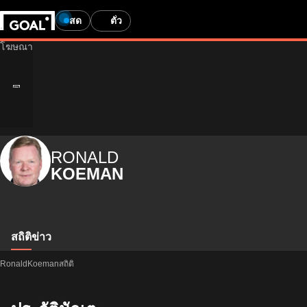
สด
ตั๋ว
RONALD
KOEMAN
สถิติ
ข่าว
RonaldKoemanสถิติ