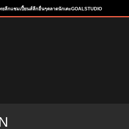
ทยลีก
แชมเปี้ยนส์ลีก
อื่นๆ
ตลาดนักเตะ
GOALSTUDIO
N