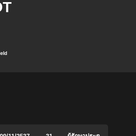
OT
ield