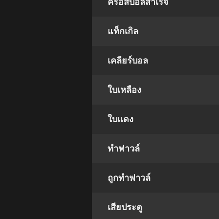
ครอสบอลสำเร็จ
แท็กเกิล
เคลียร์บอล
ใบเหลือง
ใบแดง
ทำฟาวล์
ถูกทำฟาวล์
เสียประตู