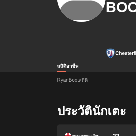
BO
Chesterf
สถิติ
อาชีพ
RyanBootสถิติ
ประวัตินักเตะ