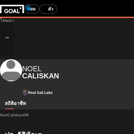
สด
ตั๋ว
NOEL
CALISKAN
Real Salt Lake
สถิติ
อาชีพ
NoelCaliskanสถิติ