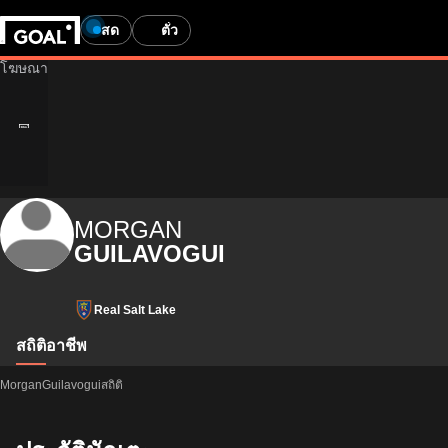
สด
ตั๋ว
MORGAN
GUILAVOGUI
Real Salt Lake
สถิติ
อาชีพ
MorganGuilavoguiสถิติ