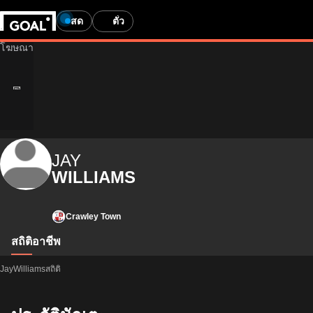
สด
ตั๋ว
JAY
WILLIAMS
Crawley Town
สถิติ
อาชีพ
JayWilliamsสถิติ