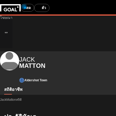
สด
ตั๋ว
JACK
MATTON
Aldershot Town
สถิติ
อาชีพ
JackMattonสถิติ