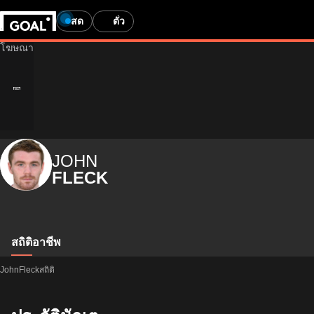
สด
ตั๋ว
JOHN
FLECK
สถิติ
อาชีพ
JohnFleckสถิติ