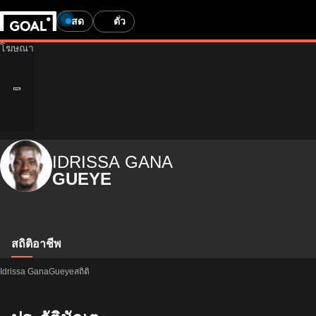
สด
ตั๋ว
IDRISSA GANA
GUEYE
สถิติ
อาชีพ
Idrissa GanaGueyeสถิติ