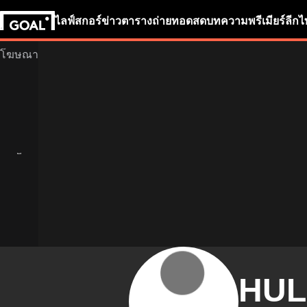
ไลฟ์สกอร์
ข่าว
ตารางถ่ายทอดสด
บทความ
พรีเมียร์ลีก
ไ
HU