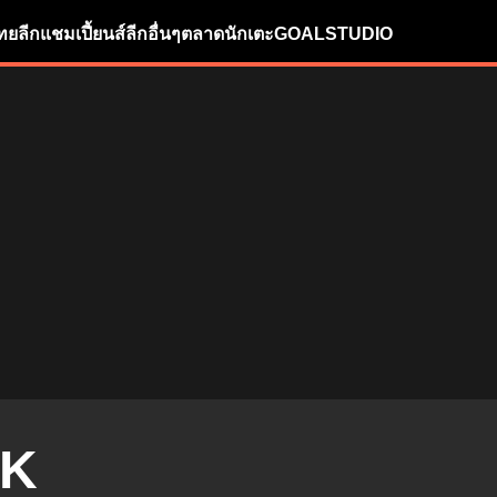
ทยลีก
แชมเปี้ยนส์ลีก
อื่นๆ
ตลาดนักเตะ
GOALSTUDIO
LK