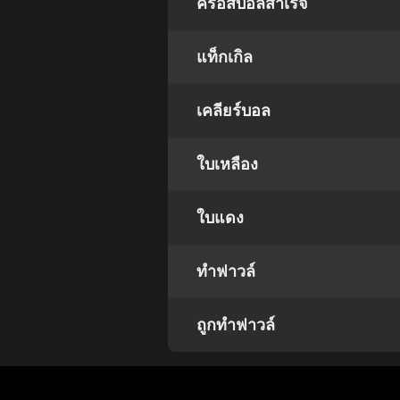
ครอสบอลสำเร็จ
แท็กเกิล
เคลียร์บอล
ใบเหลือง
ใบแดง
ทำฟาวล์
ถูกทำฟาวล์