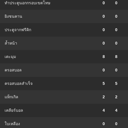
ทำประตูนอกกรอบเขตโทษ
0
0
ยิงชนคาน
0
0
ประตูจากฟรีคิก
0
0
ล้ำหน้า
0
0
เตะมุม
8
8
ครอสบอล
0
0
ครอสบอลสำเร็จ
5
5
แท็กเกิล
2
2
เคลียร์บอล
4
4
ใบเหลือง
0
0