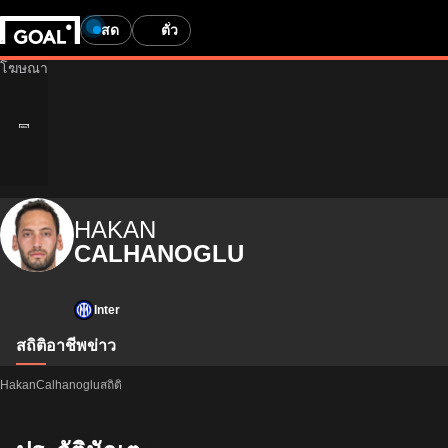
สด
ตั๋ว
HAKAN
CALHANOGLU
Inter
สถิติ
อาชีพ
ข่าว
HakanCalhanogluสถิติ