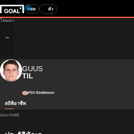
สด
ตั๋ว
GUUS
TIL
PSV Eindhoven
สถิติ
อาชีพ
GuusTilสถิติ