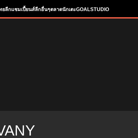
ทยลีก
แชมเปี้ยนส์ลีก
อื่นๆ
ตลาดนักเตะ
GOALSTUDIO
VANY