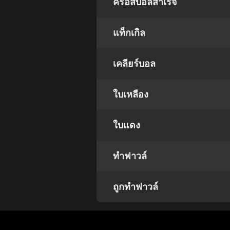
ครอสบอลสำเร็จ
แท็กเกิล
เคลียร์บอล
ใบเหลือง
ใบแดง
ทำฟาวล์
ถูกทำฟาวล์