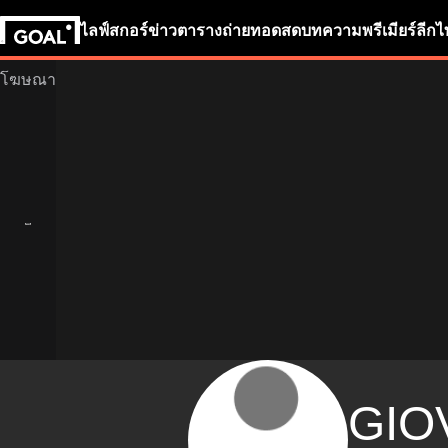
ไลฟ์สกอร์
ข่าว
ตารางถ่ายทอดสด
บทความ
พรีเมียร์ลีก
ไ
GIO