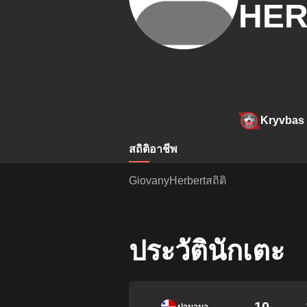
HER
Kryvbas
สถิติ
อาชีพ
GiovanyHerbertสถิติ
ประวัตินักเตะ