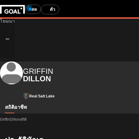
สด
ตั๋ว
GRIFFIN
DILLON
Real Salt Lake
สถิติ
อาชีพ
GriffinDillonสถิติ