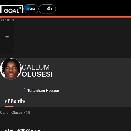
สด
ตั๋ว
CALLUM
OLUSESI
Tottenham Hotspur
สถิติ
อาชีพ
CallumOlusesiสถิติ